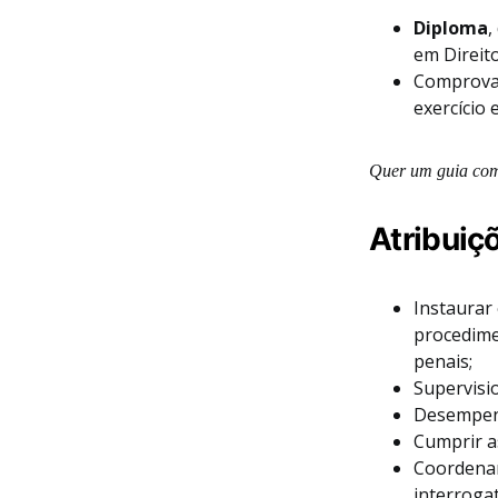
Diploma
,
em Direito
Comprova
exercício 
Quer um guia com
Atribuiç
Instaurar 
procedime
penais;
Supervisio
Desempenh
Cumprir as
Coordenar
interrogat