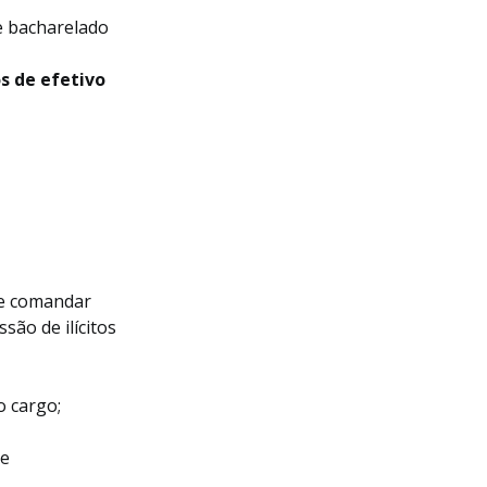
e bacharelado
s de efetivo
r e comandar
ão de ilícitos
o cargo;
 e