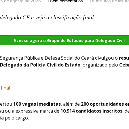
 5 de agosto de 2026
Sem comentários
6 minutos de leitur
delegado CE e veja a classificação final.
Acesse agora o Grupo de Estudos para Delegado Civil
 Segurança Pública e Defesa Social do Ceará divulgou o
resu
Delegado da Polícia Civil do Estado
, organizado pelo
Ceb
final
fertou
100 vagas imediatas
, além de
200 oportunidades e
istrou a expressiva marca de
10.914 candidatos inscritos
, 
ia pelo cargo.