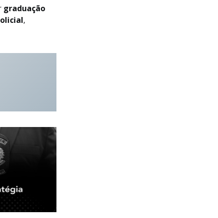
r
graduação
olicial
,