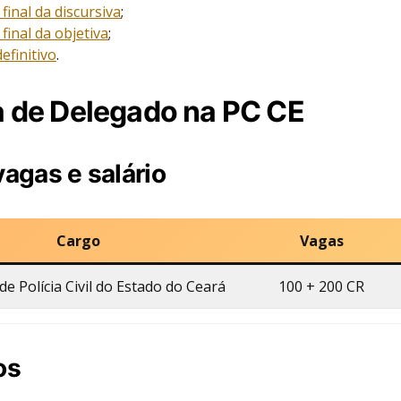
final da discursiva
;
final da objetiva
;
efinitivo
.
a de Delegado na PC CE
vagas e salário
Cargo
Vagas
e Polícia Civil do Estado do Ceará
100 + 200 CR
os