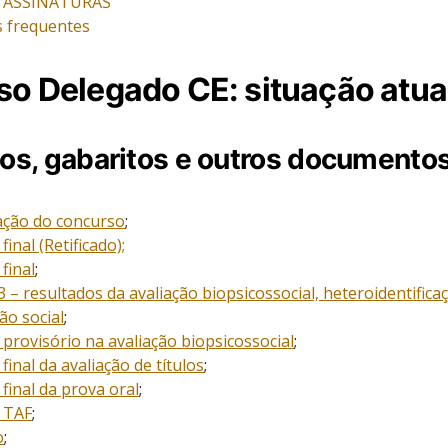
 ASSINATURAS
 frequentes
o Delegado CE: situação atua
os, gabaritos e outros documento
ção do concurso
;
final (Retificado);
final
;
23 – resultados da avaliação biopsicossocial, heteroidentifica
ão social
;
provisório na avaliação biopsicossocial
;
final da avaliação de títulos
;
final da prova oral
;
 TAF
;
o
;