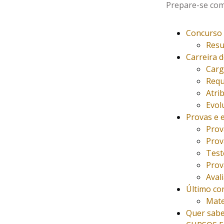
Prepare-se com
Concurso 
Resu
Carreira 
Carg
Requ
Atri
Evol
Provas e 
Prov
Prov
Test
Prov
Aval
Último co
Mate
Quer sabe