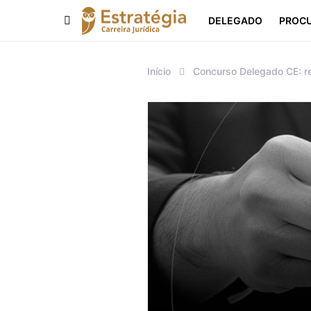
DELEGADO
PROC
Procurar:
Início
Concurso Delegado CE: resu