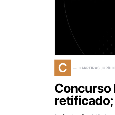
C
CARREIRAS JURÍDI
Concurso D
retificado;