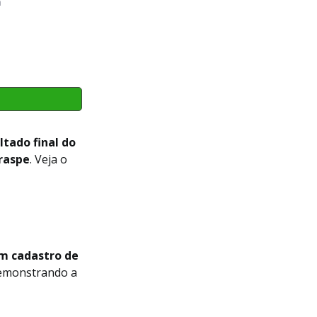
a
ltado final do
raspe
. Veja o
m cadastro de
demonstrando a