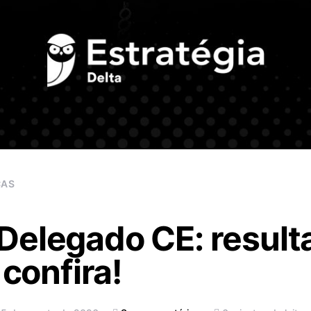
CAS
elegado CE: resulta
 confira!