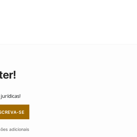
ter!
urídicas!
SCREVA-SE
ções adicionais