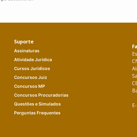
Suporte
F
Assinaturas
E
Atividade Jurídica
C
A
Cursos Jurídicos
Sa
Concursos Juiz
C
Concursos
MP
Ba
Concursos Procuradorias
Q
uestões e
Simulados
E-
Perguntas Frequentes