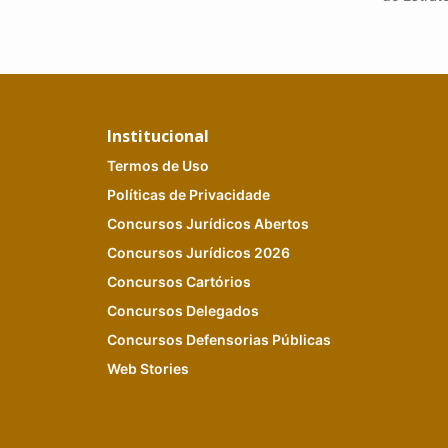
Institucional
T
ermos de
U
so
P
olíticas de
P
rivacidade
C
Oncursos Jurídicos Abertos
C
oncursos
J
urídicos
2026
Concursos Cartórios
Concursos Delegados
Concursos Defensorias Públicas
Web Stories