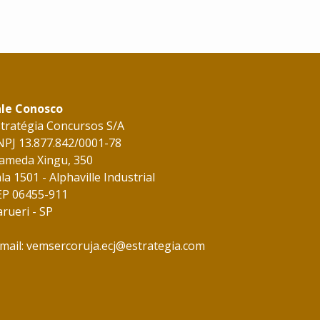
ale Conosco
stratégia Concursos S/A
NPJ 13.877.842/0001-78
lameda Xingu, 350
la 1501 - Alphaville Industrial
EP 06455-911
rueri - SP
mail:
vemsercoruja.ecj@estrategia.com