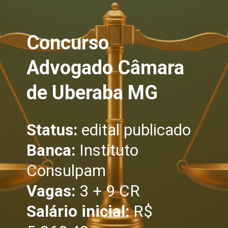
Concurso
Advogado Câmara
de Uberaba MG
Status:
edital publicado
Banca:
Instituto
Consulpam
Vagas:
3 + 9 CR
Salário inicial:
R$