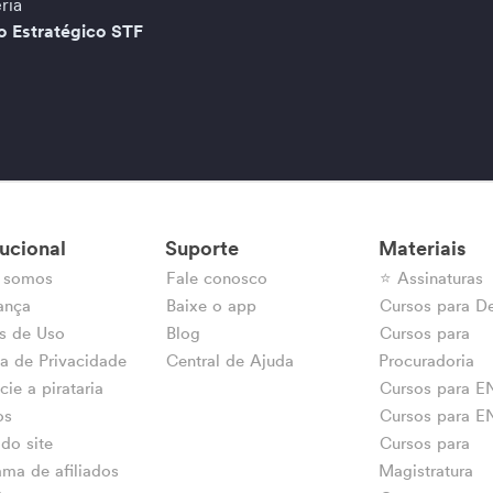
ria
vo Estratégico STF
tucional
Suporte
Materiais
 somos
Fale conosco
⭐ Assinaturas
ança
Baixe o app
Cursos para D
s de Uso
Blog
Cursos para
ca de Privacidade
Central de Ajuda
Procuradoria
ie a pirataria
Cursos para 
os
Cursos para 
do site
Cursos para
ma de afiliados
Magistratura