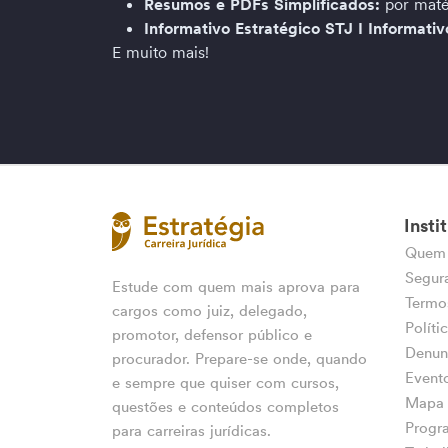
Resumos e PDFs Simplificados: 
por maté
Informativo Estratégico STJ I Informati
E muito mais!
Insti
Quem
Segur
Estude com quem mais aprova para
Termo
cargos como juiz, delegado,
Políti
promotor, defensor público e
Denunc
procurador. Prepare-se onde, quando
Event
e sempre que quiser com cursos,
Mapa 
questões e conteúdos completos
Progra
para carreiras jurídicas.