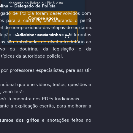
desconto no Boleto ou Pix à vista
lina – Delegado de Polícia
egado de Polícia foram desenvolvidos com 
Compre agora
s para a carreira, considerando o perfil 
ível de complexidade das etapas do certame.
leção e atende candidatos em diferentes 
Adicionar ao carrinho
as são trabalhadas do nível introdutório ao 
ivo da doutrina, da legislação e da 
típicas da autoridade policial.
or professores especialistas, para assistir 
ncional que une vídeos, textos, questões e 
 você terá:
cê já encontra nos PDFs tradicionais.
ante a explicação escrita, para melhorar a 
esumos dos
grifos 
e anotações feitos no 