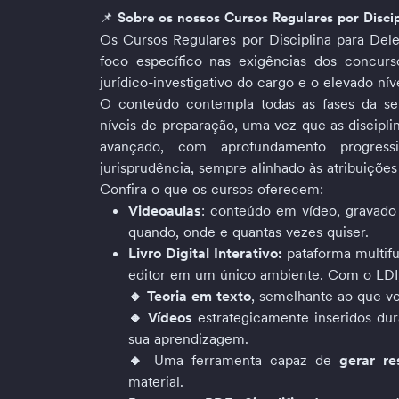
📌 
Sobre os nossos Cursos Regulares por Discip
Os Cursos Regulares por Disciplina para Del
foco específico nas exigências dos concurso
jurídico-investigativo do cargo e o elevado n
O conteúdo contempla todas as fases da se
níveis de preparação, uma vez que as disciplin
avançado, com aprofundamento progress
jurisprudência, sempre alinhado às atribuições 
Confira o que os cursos oferecem:
Videoaulas
: conteúdo em vídeo, gravado p
quando, onde e quantas vezes quiser.
Livro Digital Interativo: 
pataforma multifu
editor em um único ambiente. Com o LDI,
🔸 Teoria em texto
, semelhante ao que vo
🔸 Vídeos
 estrategicamente inseridos dur
sua aprendizagem.
🔸 
Uma ferramenta capaz de 
gerar r
material.